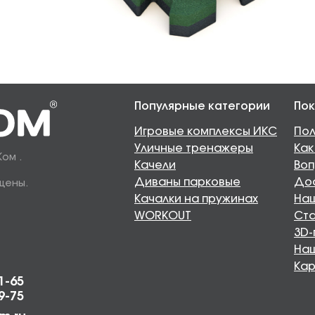
Популярные категории
Пок
Игровые комплексы ИКС
Пол
Уличные тренажеры
Как
Ком .
Качели
Воп
Диваны парковые
Дос
щены.
Качалки на пружинах
Наш
WORKOUT
Ста
3D-
На
Кар
1-65
9-75