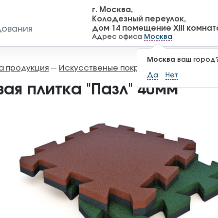
г. Москва,
Колодезный переулок,
дом 14 помещение XIII комнат
дования
Адрес офиса
Москва
Москва
ваш город
а продукция
Искусственые покрытия
Резиновая п
—
—
Да
Нет
ая плитка "Пазл" 40мм