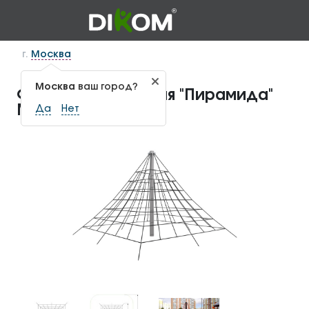
г.
Москва
Москва
ваш город?
Фигура для лазания "Пирамида"
МФ-1.56
Да
Нет