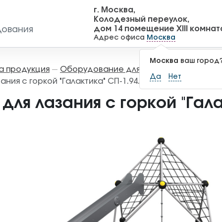
г. Москва,
Колодезный переулок,
дом 14 помещение XIII комнат
дования
Адрес офиса
Москва
Москва
ваш город
а продукция
Оборудование для детских площадок
—
Да
Нет
ания с горкой "Галактика" СП-1.94.1
для лазания с горкой "Гала