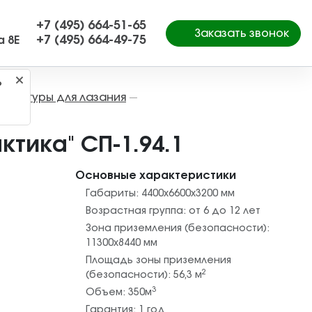
+7 (495) 664-51-65
Заказать звонок
+7 (495) 664-49-75
а 8Е
?
Фигуры для лазания
—
—
ктика" СП-1.94.1
Основные характеристики
Габариты:
4400x6600x3200
мм
Возрастная группа:
от 6 до 12 лет
Зона приземления (безопасности):
11300х8440
мм
Площадь зоны приземления
2
(безопасности):
56,3
м
3
Объем:
350
м
Гарантия:
1 год