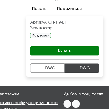
Печать
Поделиться
Артикул:
СП-1.94.1
Узнать цену
Под заказ
Купить
DWG
DWG
упателям
ДиКом в соц. сетях
итика конфиденциальности
 заказать