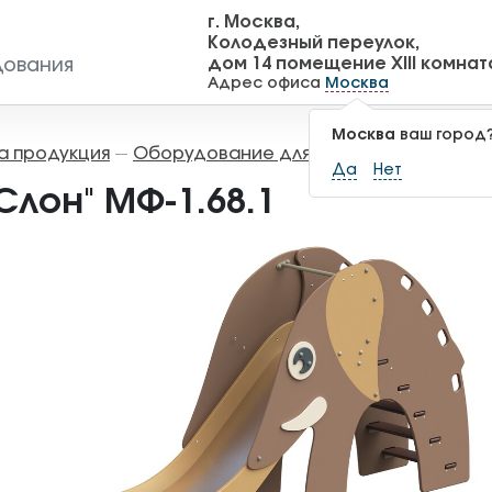
г. Москва,
Колодезный переулок,
дом 14 помещение XIII комнат
дования
Адрес офиса
Москва
Москва
ваш город
а продукция
Оборудование для детских площадок
—
Да
Нет
Слон" МФ-1.68.1