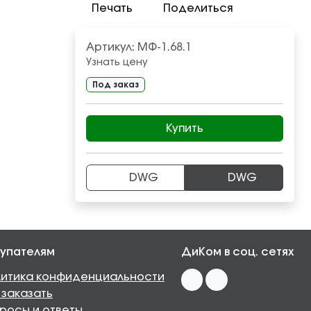
Печать
Поделиться
Артикул:
МФ-1.68.1
Узнать цену
Под заказ
Купить
DWG
DWG
упателям
ДиКом в соц. сетях
итика конфиденциальности
 заказать
росы и ответы