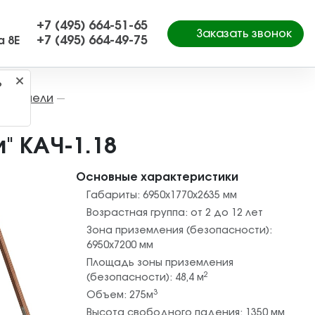
+7 (495) 664-51-65
Заказать звонок
+7 (495) 664-49-75
а 8Е
?
Качели
—
—
" КАЧ-1.18
Основные характеристики
Габариты:
6950х1770х2635
мм
Возрастная группа:
от 2 до 12 лет
Зона приземления (безопасности):
6950х7200
мм
Площадь зоны приземления
2
(безопасности):
48,4
м
3
Объем:
275
м
Высота свободного падения:
1350
мм