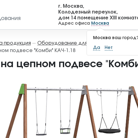
г. Москва,
Колодезный переулок,
дом 14 помещение XIII комнат
дования
Адрес офиса
Москва
Москва
ваш город
а продукция
Оборудование для детских площадок
—
Да
Нет
ном подвесе "Комби" КАЧ-1.18
 на цепном подвесе "Комби