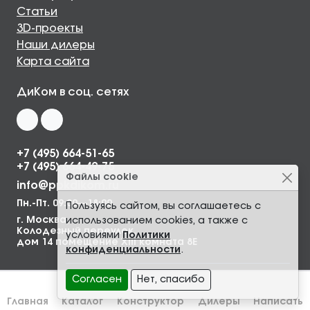
Статьи
3D-проекты
Наши дилеры
Карта сайта
ДиКом в соц. сетях
+7 (495) 664-51-65
+7 (495) 664-49-75
Файлы cookie
info@ppkdikom.ru
Пн.-Пт. 09:00—18:00
Пользуясь сайтом, вы соглашаетесь с
г. Москва,
использованием cookies, а также с
Колодезный переулок,
условиями
Политики
дом 14 помещение XIII комната 8Е
конфиденциальности
.
Согласен
Нет, спасибо
Главная
Каталог
Конструктор
Дилеры
Написать