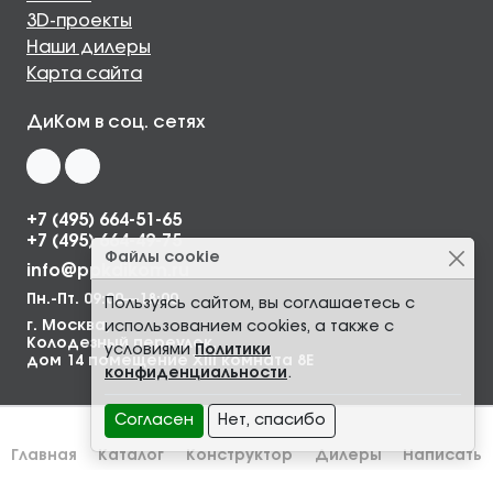
3D-проекты
Наши дилеры
Карта сайта
ДиКом в соц. сетях
+7 (495) 664-51-65
+7 (495) 664-49-75
Файлы cookie
info@ppkdikom.ru
Пн.-Пт. 09:00—18:00
Пользуясь сайтом, вы соглашаетесь с
г. Москва,
использованием cookies, а также с
Колодезный переулок,
условиями
Политики
дом 14 помещение XIII комната 8Е
конфиденциальности
.
Согласен
Нет, спасибо
Главная
Каталог
Конструктор
Дилеры
Написать