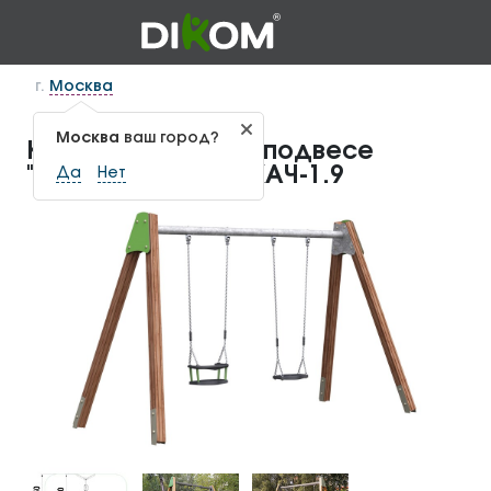
г.
Москва
Москва
ваш город?
Качели на цепном подвесе
"Двойные" (брус) КАЧ-1.9
Да
Нет