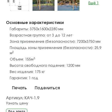
Ещё 1
Основные характеристики
Габариты:
3750х1600х2280
мм
Возрастная группа:
от 3 до 12 лет
Зона приземления (безопасности):
7200х3750
мм
Площадь зоны приземления (безопасности):
25,9
2
м
3
Объем:
155
м
Высота свободного падения:
1200
мм
Вес изделия:
175
кг
Гарантия:
1 год
Печать
Поделиться
Артикул:
КАЧ-1.9
Узнать цену
Под заказ