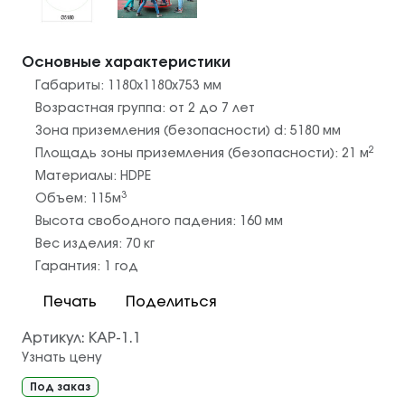
Основные характеристики
Габариты:
1180х1180х753
мм
Возрастная группа:
от 2 до 7 лет
Зона приземления (безопасности) d:
5180
мм
2
Площадь зоны приземления (безопасности):
21
м
Материалы:
HDPE
3
Объем:
115
м
Высота свободного падения:
160
мм
Вес изделия:
70
кг
Гарантия:
1 год
Печать
Поделиться
Артикул:
КАР-1.1
Узнать цену
Под заказ