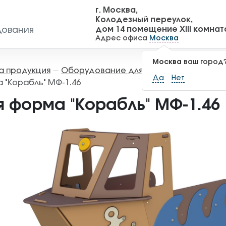
г. Москва,
Колодезный переулок,
дом 14 помещение XIII комнат
дования
Адрес офиса
Москва
Москва
ваш город
а продукция
Оборудование для детских площадок
—
Да
Нет
 "Корабль" МФ-1.46
я форма "Корабль" МФ-1.46