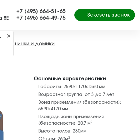
+7 (495) 664-51-65
Заказать звонок
+7 (495) 664-49-75
а 8Е
?
Машинки и домики
—
—
Основные характеристики
Габариты:
2590х1170х1360
мм
Возрастная группа:
от 3 до 7 лет
Зона приземления (безопасности):
5590х4170
мм
Площадь зоны приземления
2
(безопасности):
20,7
м
Высота полов:
230
мм
3
Объем:
260
м