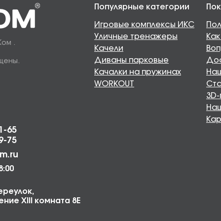
Популярные категории
Пок
Игровые комплексы ИКС
Пол
Уличные тренажеры
Как
Ком .
Качели
Воп
Диваны парковые
Дос
щены.
Качалки на пружинах
Наш
WORKOUT
Ста
3D-
На
Кар
1-65
9-75
m.ru
8:00
ереулок,
ние XIII комната 8Е