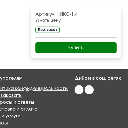
Артикул:
НИКС-1.4
Узнать цену
Под заказ
Купить
упателям
ДиКом в соц. сетях
итика конфиденциальности
 заказать
росы и ответы
тавка и оплата
и услуги
тьи