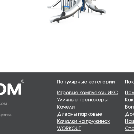
Популярные категории
Пок
Игровые комплексы ИКС
Пол
Уличные тренажеры
Как
Ком .
Качели
Воп
Диваны парковые
Дос
щены.
Качалки на пружинах
Наш
WORKOUT
Ста