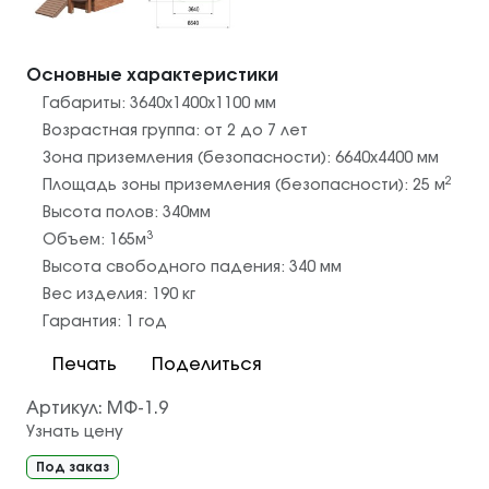
Основные характеристики
Габариты:
3640х1400х1100
мм
Возрастная группа:
от 2 до 7 лет
Зона приземления (безопасности):
6640х4400
мм
2
Площадь зоны приземления (безопасности):
25
м
Высота полов:
340
мм
3
Объем:
165
м
Высота свободного падения:
340
мм
Вес изделия:
190
кг
Гарантия:
1 год
Печать
Поделиться
Артикул:
МФ-1.9
Узнать цену
Под заказ