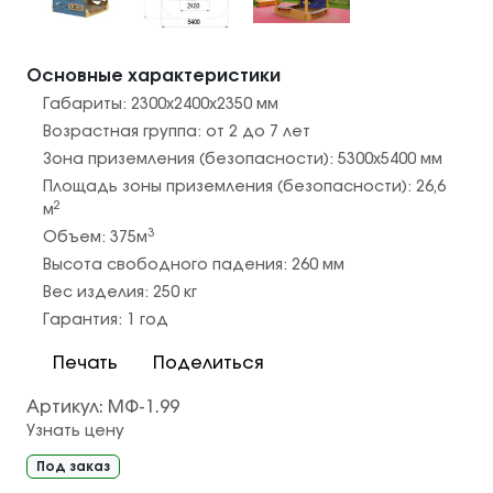
Основные характеристики
Габариты:
2300х2400х2350
мм
Возрастная группа:
от 2 до 7 лет
Зона приземления (безопасности):
5300х5400
мм
Площадь зоны приземления (безопасности):
26,6
2
м
3
Объем:
375
м
Высота свободного падения:
260
мм
Вес изделия:
250
кг
Гарантия:
1 год
Печать
Поделиться
Артикул:
МФ-1.99
Узнать цену
Под заказ