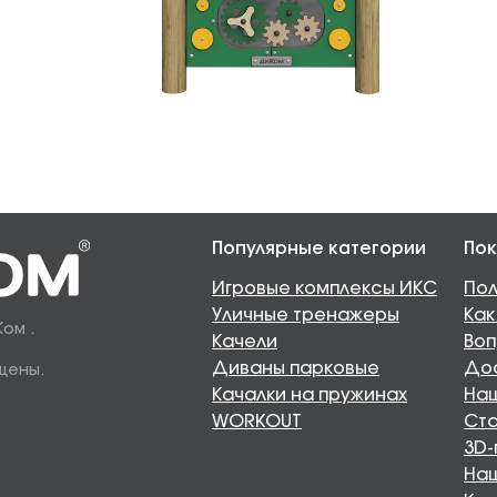
Популярные категории
Пок
Игровые комплексы ИКС
Пол
Уличные тренажеры
Как
Ком .
Качели
Воп
Диваны парковые
Дос
щены.
Качалки на пружинах
Наш
WORKOUT
Ста
3D-
На