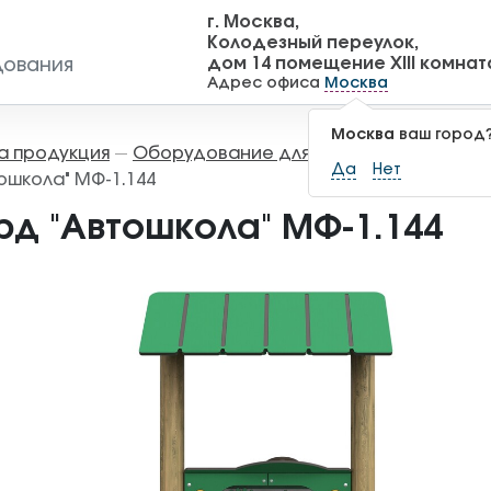
г. Москва,
Колодезный переулок,
дом 14 помещение XIII комнат
дования
Адрес офиса
Москва
Москва
ваш город
а продукция
Оборудование для детских площадок
—
Да
Нет
ошкола" МФ-1.144
рд "Автошкола" МФ-1.144