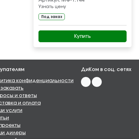
Артикул:
МФ-1.144
Узнать цену
Под заказ
Купить
упателям
ДиКом в соц. сетях
итика конфиденциальности
 заказать
росы и ответы
тавка и оплата
и услуги
тьи
проекты
ши дилеры