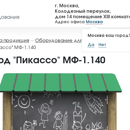
г. Москва,
Колодезный переулок,
дом 14 помещение XIII комнат
дования
Адрес офиса
Москва
Москва
ваш город
а продукция
Оборудование для детских площадок
—
Да
Нет
ассо" МФ-1.140
рд "Пикассо" МФ-1.140