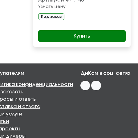
Артикул:
МФ-1.140
Узнать цену
Под заказ
Купить
упателям
ДиКом в соц. сетях
итика конфиденциальности
 заказать
росы и ответы
тавка и оплата
и услуги
тьи
проекты
ши дилеры