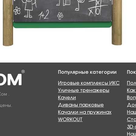
Популярные категории
Пок
Игровые комплексы ИКС
Пол
Уличные тренажеры
Как
Ком .
Качели
Воп
Диваны парковые
Дос
щены.
Качалки на пружинах
Наш
WORKOUT
Ста
3D-
На