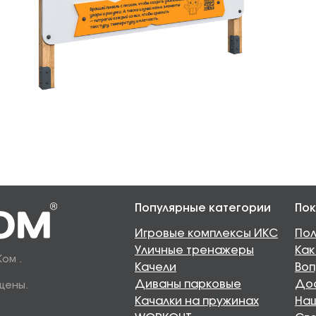
Популярные категории
Пок
Игровые комплексы ИКС
Пол
Уличные тренажеры
Как
Ком .
Качели
Воп
Диваны парковые
Дос
щены.
Качалки на пружинах
Наш