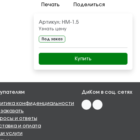
Печать
Поделиться
Артикул:
НМ-1.5
Узнать цену
Под заказ
Купить
упателям
ДиКом в соц. сетях
итика конфиденциальности
 заказать
росы и ответы
тавка и оплата
и услуги