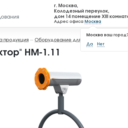
г. Москва,
Колодезный переулок,
дом 14 помещение XIII комнат
дования
Адрес офиса
Москва
Москва
ваш город
а продукция
Оборудование для детских площадок
—
Да
Нет
тор" НМ-1.11