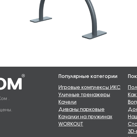
Популярные категории
Пок
Игровые комплексы ИКС
Пол
Уличные тренажеры
Как
Ком .
Качели
Воп
Диваны парковые
Дос
щены.
Качалки на пружинах
Наш
WORKOUT
Ста
3D-