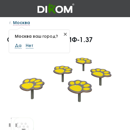
г.
Москва
Москва
ваш город?
Столики "Следы" МФ-1.37
Да
Нет