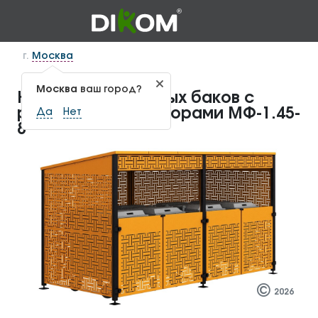
г.
Москва
Москва
ваш город?
Навес для мусорных баков с
регулируемыми опорами МФ-1.45-
Да
Нет
8
©
2026