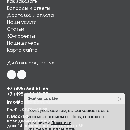
Как заказать
Вопросы и ответы
Доставка и оплата
Наши услуги
Статьи
3D-проекты
Наши дилеры
Карта сайта
ДиКом в соц. сетях
+7 (495) 664-51-65
+7 (495) 664-49-75
Файлы cookie
info@ppkdikom.ru
Пн.-Пт. 09:00—18:00
Пользуясь сайтом, вы соглашаетесь с
г. Москва,
использованием cookies, а также с
Колодезный переулок,
условиями
Политики
дом 14 помещение XIII комната 8Е
конфиденциальности
.