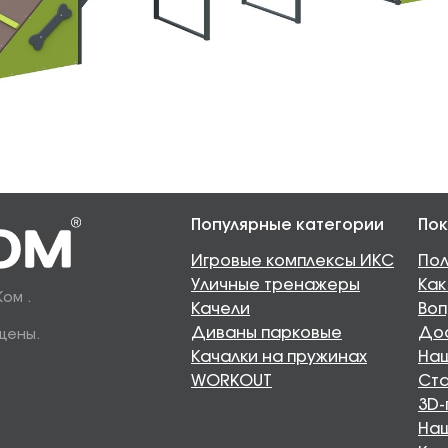
Популярные категории
Пок
Игровые комплексы ИКС
Пол
Уличные тренажеры
Как
Ком .
Качели
Воп
Диваны парковые
Дос
щены.
Качалки на пружинах
Наш
WORKOUT
Ста
3D-
На