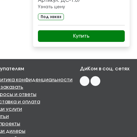
Артикул:
ДС-1.07
Узнать цену
Под заказ
Купить
упателям
ДиКом в соц. сетях
итика конфиденциальности
 заказать
росы и ответы
тавка и оплата
и услуги
тьи
проекты
ши дилеры