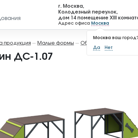
г. Москва,
Колодезный переулок,
дом 14 помещение XIII комнат
дования
Адрес офиса
Москва
Москва
ваш город
а продукция
Малые формы
Оборудование для д
—
—
Да
Нет
ин ДС-1.07