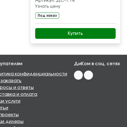
Артикул:
ДС-1.14
Узнать цену
Под заказ
Купить
упателям
ДиКом в соц. сетях
итика конфиденциальности
 заказать
росы и ответы
тавка и оплата
и услуги
тьи
проекты
ши дилеры