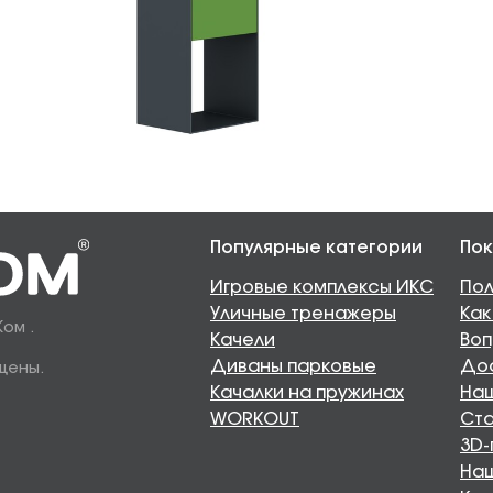
Популярные категории
Пок
Игровые комплексы ИКС
Пол
Уличные тренажеры
Как
Ком .
Качели
Воп
Диваны парковые
Дос
щены.
Качалки на пружинах
Наш
WORKOUT
Ста
3D-
На