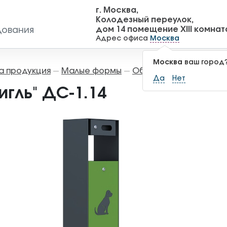
г. Москва,
Колодезный переулок,
дом 14 помещение XIII комнат
дования
Адрес офиса
Москва
Москва
ваш город
а продукция
Малые формы
Оборудование для д
—
—
Да
Нет
игль" ДС-1.14