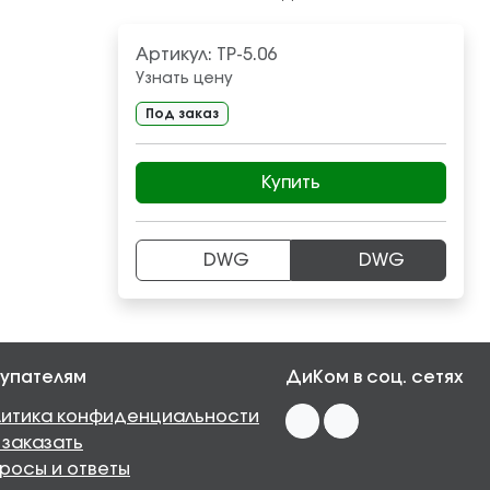
Артикул:
ТР-5.06
Узнать цену
Под заказ
Купить
DWG
DWG
упателям
ДиКом в соц. сетях
итика конфиденциальности
 заказать
росы и ответы