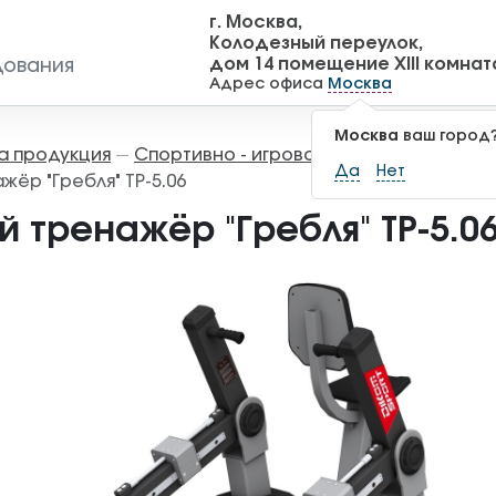
г. Москва,
Колодезный переулок,
дом 14 помещение XIII комнат
дования
Адрес офиса
Москва
Москва
ваш город
а продукция
Спортивно - игровое оборудование
—
—
Да
Нет
ёр "Гребля" ТР-5.06
 тренажёр "Гребля" ТР-5.0