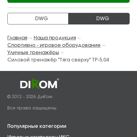
DWG
DWG
Главная
Наша продукция
—
—
Спортивно - игровое оборудование
—
Уличные тренажёры
—
Силовой тренажёр "Тяга сверxу" ТР-5.04
© 2012 - 2026 ДиКом .
Все права защищены.
Популярные категории