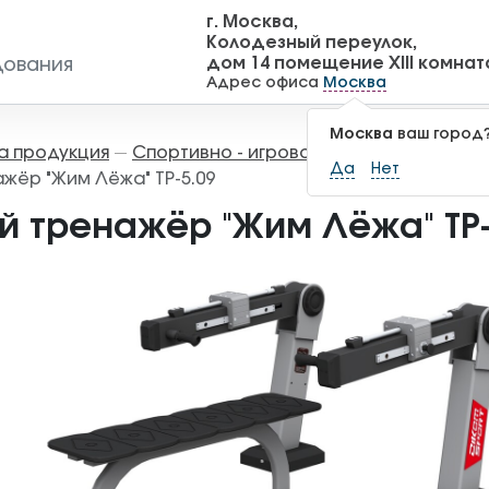
г. Москва,
Колодезный переулок,
дом 14 помещение XIII комнат
дования
Адрес офиса
Москва
Москва
ваш город
а продукция
Спортивно - игровое оборудование
—
—
Да
Нет
жёр "Жим Лёжа" ТР-5.09
й тренажёр "Жим Лёжа" ТР-