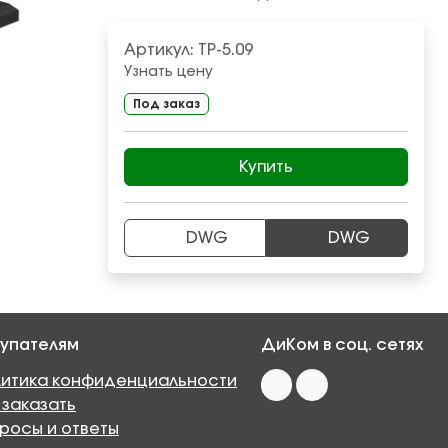
Артикул:
ТР-5.09
Узнать цену
Под заказ
Купить
DWG
DWG
упателям
ДиКом в соц. сетях
итика конфиденциальности
 заказать
росы и ответы