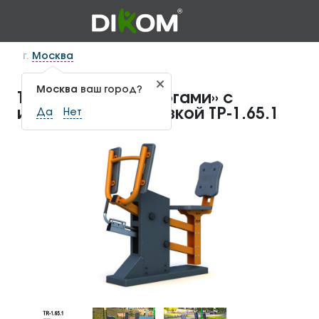
г.
Москва
Москва
ваш город?
Тренажер «Жим ногами» с
изменяемой нагрузкой ТР-1.65.1
Да
Нет