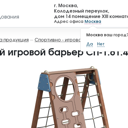
г. Москва,
Колодезный переулок,
дом 14 помещение XIII комнат
дования
Адрес офиса
Москва
Москва
ваш город
а продукция
Спортивно - игровое оборудование
—
—
Да
Нет
й игровой барьер СП-1.61.4