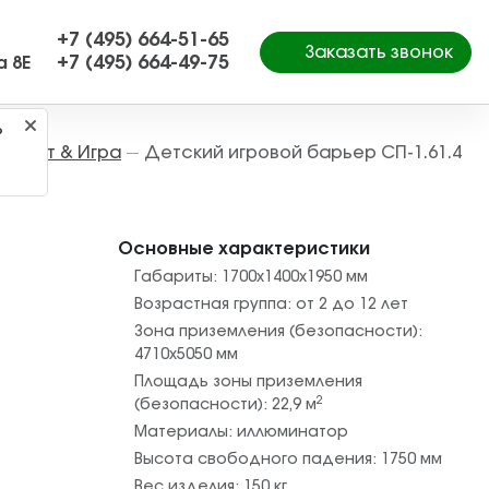
+7 (495) 664-51-65
Заказать звонок
+7 (495) 664-49-75
а 8Е
?
Спорт & Игра
Детский игровой барьер СП-1.61.4
—
Основные характеристики
Габариты:
1700х1400х1950
мм
Возрастная группа:
от 2 до 12 лет
Зона приземления (безопасности):
4710х5050
мм
Площадь зоны приземления
2
(безопасности):
22,9
м
Материалы:
иллюминатор
Высота свободного падения:
1750
мм
Вес изделия:
150
кг