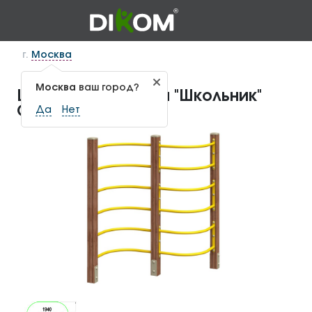
г.
Москва
Москва
ваш город?
Шведская лесенка "Школьник"
СП-1.70
Да
Нет