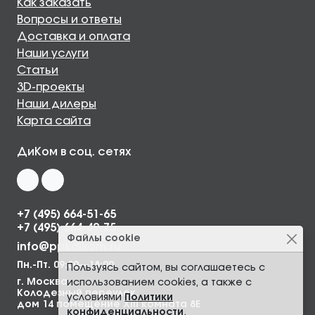
Как заказать
Вопросы и ответы
Доставка и оплата
Наши услуги
Статьи
3D-проекты
Наши дилеры
Карта сайта
ДиКом в соц. сетях
+7 (495) 664-51-65
+7 (495) 664-49-75
Файлы cookie
info@ppkdikom.ru
Пн.-Пт. 09:00—18:00
Пользуясь сайтом, вы соглашаетесь с
г. Москва,
использованием cookies, а также с
Колодезный переулок,
условиями
Политики
дом 14 помещение XIII комната 8Е
конфиденциальности
.