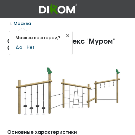
г.
Москва
Москва
ваш город?
Спортивный комплекс "Муром"
СП-1.148
Да
Нет
Основные характеристики