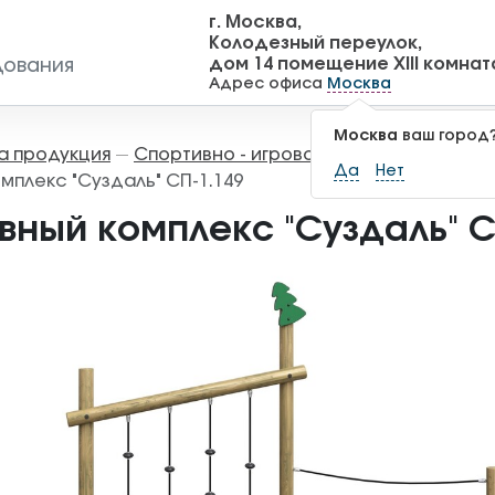
г. Москва,
Колодезный переулок,
дом 14 помещение XIII комнат
дования
Адрес офиса
Москва
Москва
ваш город
а продукция
Спортивно - игровое оборудование
—
—
Да
Нет
мплекс "Суздаль" СП-1.149
вный комплекс "Суздаль" С