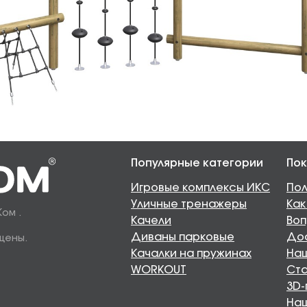
Популярные категории
Пок
Игровые комплексы ИКС
Пол
Уличные тренажеры
Как
Ком .
Качели
Воп
Диваны парковые
Дос
щены.
Качалки на пружинах
Наш
WORKOUT
Ста
3D-
На