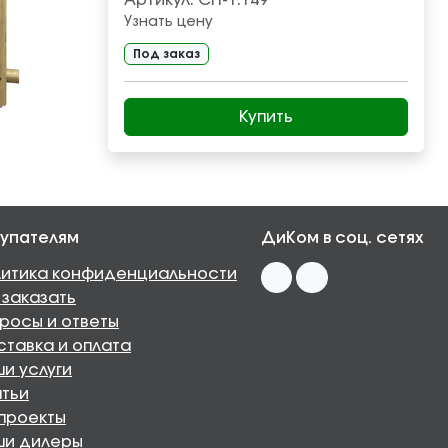
Артикул:
СП-1.149
Узнать цену
Под заказ
Купить
упателям
ДиКом в соц. сетях
итика конфиденциальности
 заказать
росы и ответы
тавка и оплата
и услуги
тьи
проекты
ши дилеры