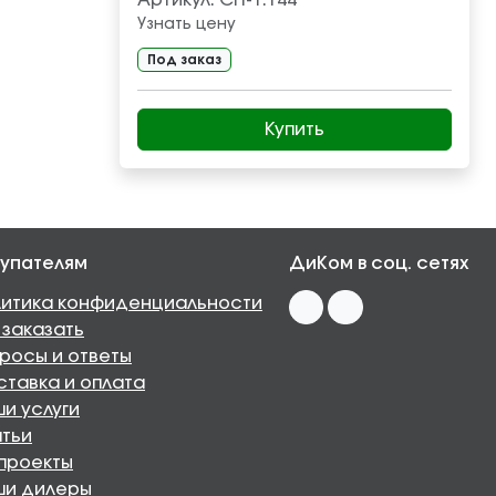
Артикул:
СП-1.144
Узнать цену
Под заказ
Купить
упателям
ДиКом в соц. сетях
итика конфиденциальности
 заказать
росы и ответы
тавка и оплата
и услуги
тьи
проекты
ши дилеры