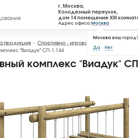
г. Москва,
Колодезный переулок,
дом 14 помещение XIII комнат
дования
Адрес офиса
Москва
Москва
ваш город
а продукция
Спортивно - игровое оборудование
—
—
Да
Нет
мплекс "Виадук" СП-1.144
вный комплекс "Виадук" СП