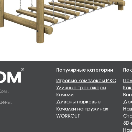
Популярные категории
Пок
Игровые комплексы ИКС
Пол
Уличные тренажеры
Как
Ком .
Качели
Воп
Диваны парковые
Дос
щены.
Качалки на пружинах
Наш
WORKOUT
Ста
3D-
На