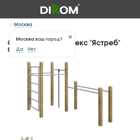
г.
Москва
Москва
ваш город?
Спортивный комплекс "Ястреб"
СП-1.151
Да
Нет