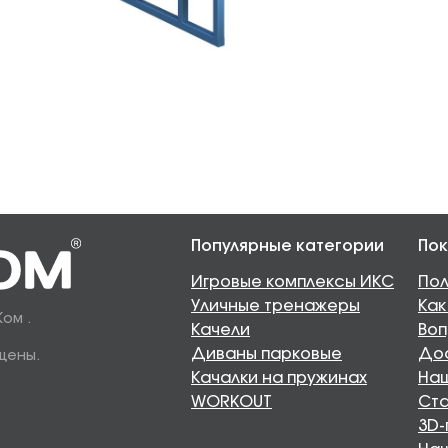
Популярные категории
Пок
Игровые комплексы ИКС
Пол
Уличные тренажеры
Как
Ком .
Качели
Воп
Диваны парковые
Дос
щены.
Качалки на пружинах
Наш
WORKOUT
Ста
3D-