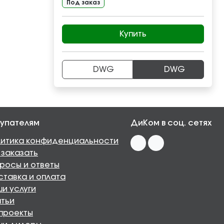
Под заказ
Купить
DWG
DWG
упателям
ДиКом в соц. сетях
итика конфиденциальности
 заказать
росы и ответы
тавка и оплата
и услуги
тьи
проекты