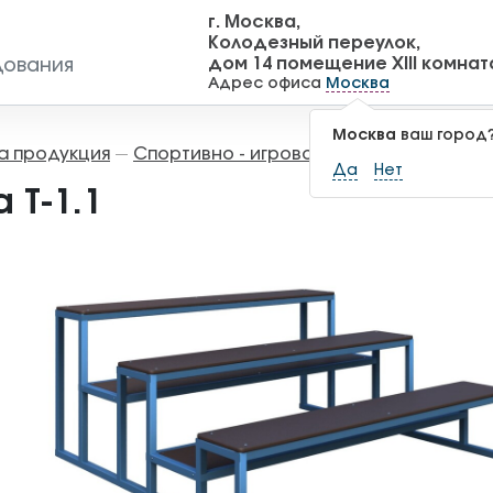
г. Москва,
Колодезный переулок,
дом 14 помещение XIII комнат
дования
Адрес офиса
Москва
Москва
ваш город
а продукция
Спортивно - игровое оборудование
—
—
Да
Нет
 Т-1.1