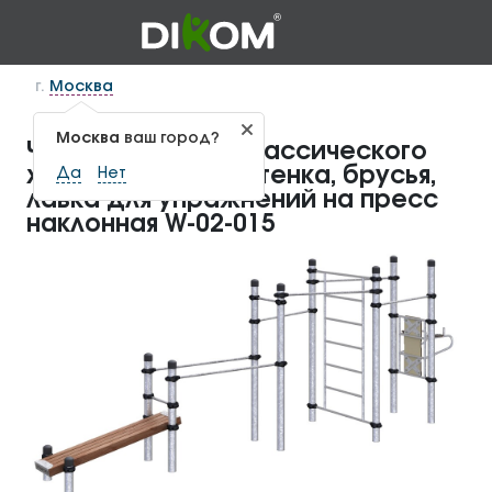
г.
Москва
Москва
ваш город?
Четыре турника классического
хвата, шведская стенка, брусья,
Да
Нет
лавка для упражнений на пресс
наклонная W-02-015