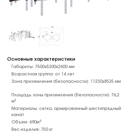
Основные характеристики
Габариты:
7500x5300x2600
мм
Возрастная группа:
от 14 лет
Зона приземления (безопасности):
11230х8525
мм
Площадь зоны приземления (безопасности):
76,2
2
м
Материалы:
сетка
,
армированный шестипрядный
канат
3
Объем:
690
м
Вес изделия:
750
кг