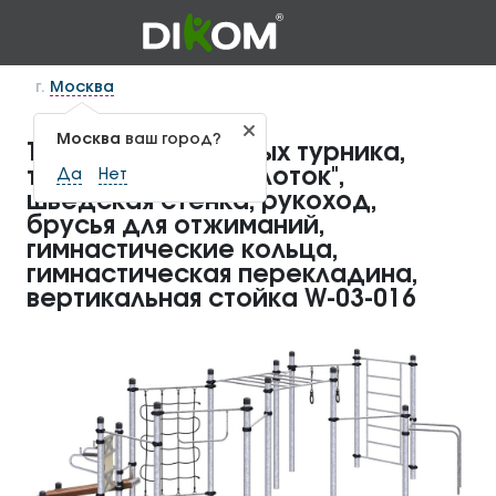
г.
Москва
Москва
ваш город?
Три разноуровневых турника,
турник хватом "молоток",
Да
Нет
шведская стенка, рукоход,
брусья для отжиманий,
гимнастические кольца,
гимнастическая перекладина,
вертикальная стойка W-03-016