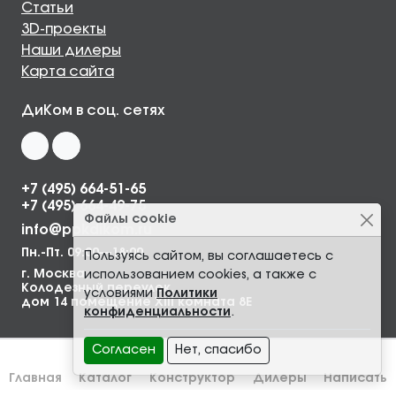
Статьи
3D-проекты
Наши дилеры
Карта сайта
ДиКом в соц. сетях
+7 (495) 664-51-65
+7 (495) 664-49-75
Файлы cookie
info@ppkdikom.ru
Пн.-Пт. 09:00—18:00
Пользуясь сайтом, вы соглашаетесь с
г. Москва,
использованием cookies, а также с
Колодезный переулок,
условиями
Политики
дом 14 помещение XIII комната 8Е
конфиденциальности
.
Согласен
Нет, спасибо
Главная
Каталог
Конструктор
Дилеры
Написать