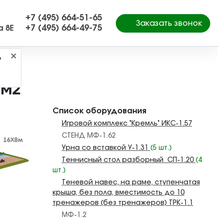
+7 (495) 664-51-65
Заказать звонок
+7 (495) 664-49-75
а 8Е
?
м2
0м2
Список оборудования
Игровой комплекс "Кремль" ИКС-1.57
СТЕНД МФ-1.62
Урна со вставкой У-1.31
(5 шт.)
Теннисный стол разборный СП-1.20
(4
шт.)
Теневой навес, на раме, ступенчатая
крыша, без пола, вместимость до 10
тренажеров (без тренажеров) ТРК-1.1
МФ-1.2