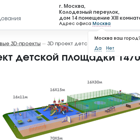
г. Москва,
Колодезный переулок,
дом 14 помещение XIII комнат
дования
Адрес офиса
Москва
Москва
ваш город
вые 3D-проекты
3D проект детской площадки 1470
—
Да
Нет
ект детской площадки 147