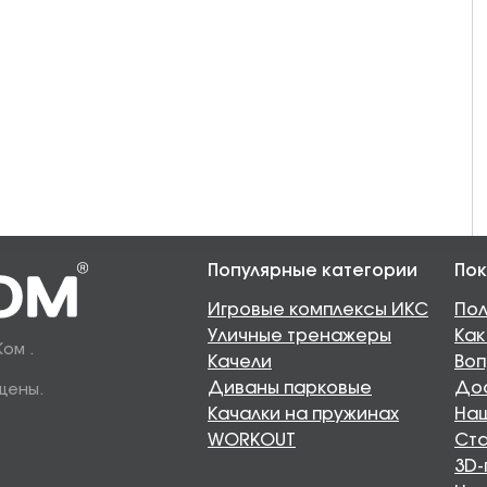
Популярные категории
Пок
Игровые комплексы ИКС
Пол
Уличные тренажеры
Как
Ком .
Качели
Воп
Диваны парковые
Дос
щены.
Качалки на пружинах
Наш
WORKOUT
Ста
3D-