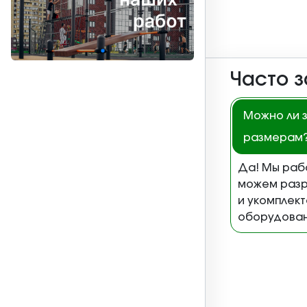
Часто 
Можно ли 
размерам
Да! Мы раб
можем разр
и укомплек
оборудова