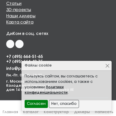
Статьи
3D-проекты
Наши дилеры
Карта сайта
ДиКом в соц. сетях
+7 (495) 664-51-65
+7 (495) 664-49-75
Файлы cookie
info@ppkdikom.ru
Пн.-Пт. 09:00—18:00
Пользуясь сайтом, вы соглашаетесь с
г. Москва,
использованием cookies, а также с
Колодезный переулок,
условиями
Политики
дом 14 помещение XIII комната 8Е
конфиденциальности
.
Согласен
Нет, спасибо
Главная
Каталог
Конструктор
Дилеры
Написать