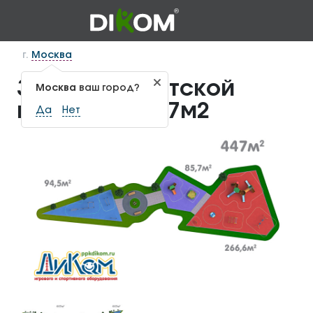
г.
Москва
3D проект детской
Москва
ваш город?
площадки 447м2
Да
Нет