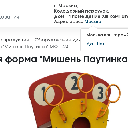
г. Москва,
Колодезный переулок,
дом 14 помещение XIII комнат
дования
Адрес офиса
Москва
Москва
ваш город
а продукция
Оборудование для детских площадок
—
Да
Нет
 "Мишень Паутинка" МФ-1.24
я форма "Мишень Паутинка