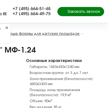
+7 (495) 664-51-65
Заказать звонок
+7 (495) 664-49-75
а 8Е
?
Малые формы для детских площадок
—
—
" МФ-1.24
Основные характеристики
Габариты:
1650х430х1240
мм
Возрастная группа:
от 3 до 7 лет
Зона приземления (безопасности):
4650х3430
мм
Площадь зоны приземления
2
(безопасности):
19,9
м
3
Объем:
90
м
Вес изделия:
85
кг