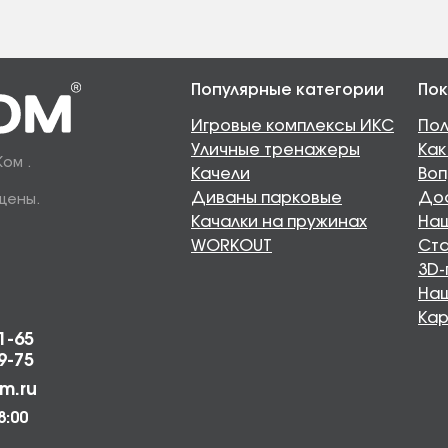
Популярные категории
Пок
Игровые комплексы ИКС
Пол
Уличные тренажеры
Как
Ком .
Качели
Воп
Диваны парковые
Дос
щены.
Качалки на пружинах
Наш
WORKOUT
Ста
3D-
На
Кар
1-65
9-75
m.ru
8:00