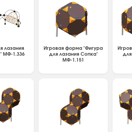
я лазания
Игровая форма "Фигура
Игров
" МФ-1.336
для лазания Сопка"
для
МФ-1.151