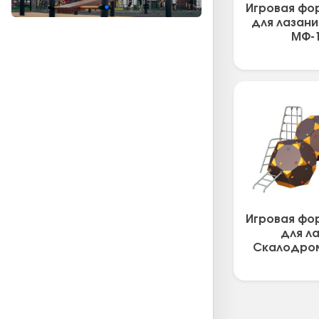
Игровая фо
для лазани
МФ-1
Игровая фо
для л
Скалодром