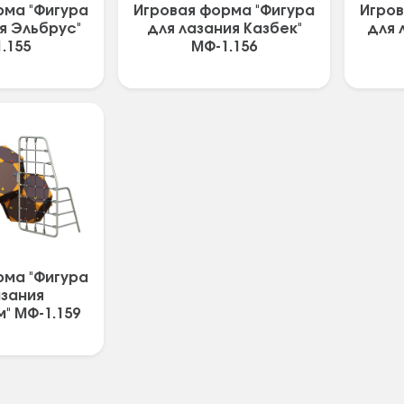
рма "Фигура
Игровая форма "Фигура
Игров
я Эльбрус"
для лазания Казбек"
для 
.155
МФ-1.156
рма "Фигура
азания
" МФ-1.159