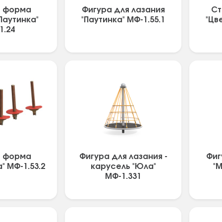
я форма
Фигура для лазания
Ст
Паутинка"
"Паутинка" МФ-1.55.1
"Цв
1.24
я форма
Фигура для лазания -
Фиг
" МФ-1.53.2
карусель "Юла"
"М
МФ-1.331