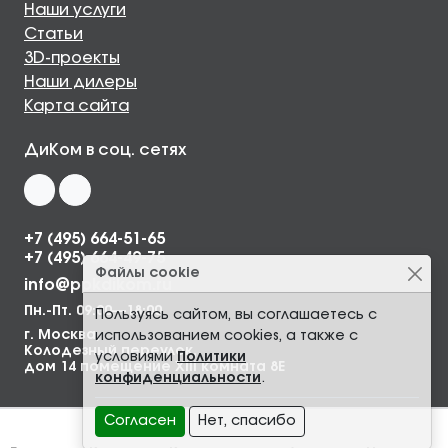
Наши услуги
Статьи
3D-проекты
Наши дилеры
Карта сайта
ДиКом в соц. сетях
+7 (495) 664-51-65
+7 (495) 664-49-75
Файлы cookie
info@ppkdikom.ru
Пн.-Пт. 09:00—18:00
Пользуясь сайтом, вы соглашаетесь с
г. Москва,
использованием cookies, а также с
Колодезный переулок,
условиями
Политики
дом 14 помещение XIII комната 8Е
конфиденциальности
.
Согласен
Нет, спасибо