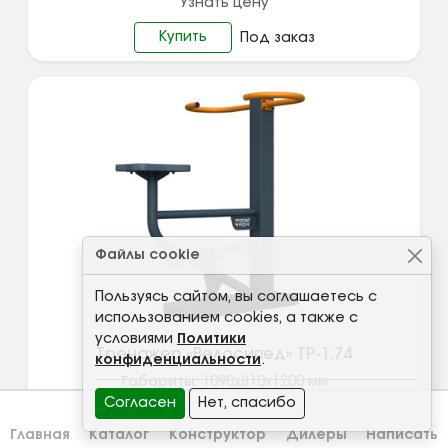
Узнать цену
Купить
Под заказ
Файлы cookie
Пользуясь сайтом, вы соглашаетесь с
использованием cookies, а также с
условиями
Политики
Тренажер «Велосипед» ТР-1.74
конфиденциальности
.
Габариты:
1090х810х1200
мм
Артикул:
ТР-1.74
Согласен
Нет, спасибо
Узнать цену
Главная
Каталог
Конструктор
Дилеры
Написать